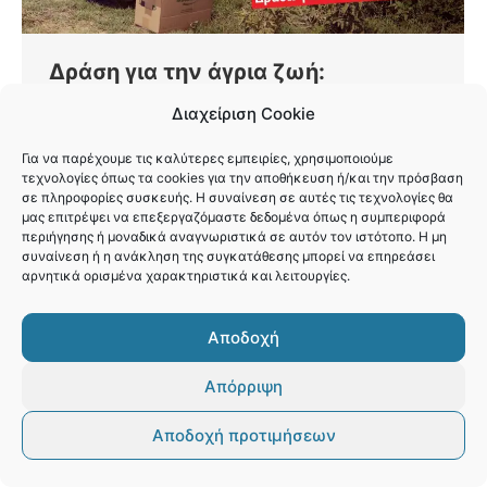
Δράση για την άγρια ​​ζωή:
Επανεισάγοντας τα υγιή ζώα στους
Διαχείριση Cookie
φυσικούς τους βιότοπους
Για να παρέχουμε τις καλύτερες εμπειρίες, χρησιμοποιούμε
Διατήρηση
By
Vaios Vitos
Ιούλιος 29, 2024
τεχνολογίες όπως τα cookies για την αποθήκευση ή/και την πρόσβαση
σε πληροφορίες συσκευής. Η συναίνεση σε αυτές τις τεχνολογίες θα
Τον περασμένο μήνα, βοηθάω ως εθελοντής στη
μας επιτρέψει να επεξεργαζόμαστε δεδομένα όπως η συμπεριφορά
Δράση για την άγρια ζωή, βοηθώντας σε
περιήγησης ή μοναδικά αναγνωριστικά σε αυτόν τον ιστότοπο. Η μη
συναίνεση ή η ανάκληση της συγκατάθεσης μπορεί να επηρεάσει
καθημερινές εργασίες στο κέντρο περίθαλψης.
αρνητικά ορισμένα χαρακτηριστικά και λειτουργίες.
Αποδοχή
Απόρριψη
© Βάιος Βήτος
Footer
Αποδοχή προτιμήσεων