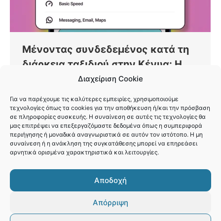
Μένοντας συνδεδεμένος κατά τη
διάρκεια ταξιδιού στην Κένυα: Η
εμπειρία μου με την εφαρμογή
Διαχείριση Cookie
Firsty eSIM
Για να παρέχουμε τις καλύτερες εμπειρίες, χρησιμοποιούμε
τεχνολογίες όπως τα cookies για την αποθήκευση ή/και την πρόσβαση
Γνώμες
By
Vaios Vitos
Δεκέμβριος 17, 2024
σε πληροφορίες συσκευής. Η συναίνεση σε αυτές τις τεχνολογίες θα
Κατά την αναζήτησή μου για την τέλεια λύση,
μας επιτρέψει να επεξεργαζόμαστε δεδομένα όπως η συμπεριφορά
περιήγησης ή μοναδικά αναγνωριστικά σε αυτόν τον ιστότοπο. Η μη
βρήκα το Firsty, μια εφαρμογή σχεδιασμένη για
συναίνεση ή η ανάκληση της συγκατάθεσης μπορεί να επηρεάσει
ταξιδιώτες που θέλουν να παραμείνουν
αρνητικά ορισμένα χαρακτηριστικά και λειτουργίες.
συνδεδεμένοι με ελάχιστη ταλαιπωρία.
Αποδοχή
Απόρριψη