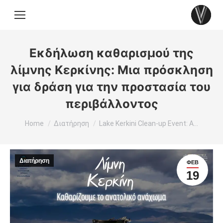
Εκδήλωση καθαρισμού της
λίμνης Κερκίνης: Μια πρόσκληση
για δράση για την προστασία του
περιβάλλοντος
You are here:
Home
Διατήρηση
Lake Kerkini Clean-up Event: A…
Διατήρηση
ΦΕΒ
19