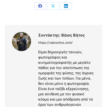
Share
Share
Share
on
on
on
Facebook
X
LinkedIn
Συντάκτης:
Βάιος Βήτος
https://vaiosvitos.com/
Είμαι δημιουργός ταινιών,
φωτογράφος και
κινηματογραφιστής με μεγάλο
πάθος για την αποτύπωση της
ομορφιάς της φύσης, της άγριας
ζωής και των τοπίων. Για μένα,
δεν είναι μόνο η φωτογραφία.
Είναι ένα ταξίδι εξερεύνησης,
μια σύνδεση με τον φυσικό
κόσμο και μια απόδραση από τα
όρια των ανθρωπογενών