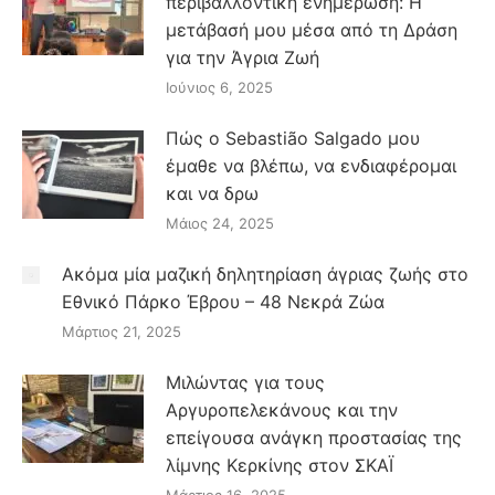
περιβαλλοντική ενημέρωση: Η
μετάβασή μου μέσα από τη Δράση
για την Άγρια Ζωή
Ιούνιος 6, 2025
Πώς ο Sebastião Salgado μου
έμαθε να βλέπω, να ενδιαφέρομαι
και να δρω
Μάιος 24, 2025
Ακόμα μία μαζική δηλητηρίαση άγριας ζωής στο
Εθνικό Πάρκο Έβρου – 48 Νεκρά Ζώα
Μάρτιος 21, 2025
Μιλώντας για τους
Αργυροπελεκάνους και την
επείγουσα ανάγκη προστασίας της
λίμνης Κερκίνης στον ΣΚΑΪ