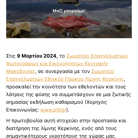
Στις
9 Μαρτίου 2024,
το
Σωματείο Επαγγελματιών
Φωτογράφων και Εικονοληπτών Κεντρικής
Μακεδονίας
, σε συνεργασία με τον
Σωματείο
Επαγγελματιών Εθνικού Πάρκου Λίμνης Κερκίνης
,
προσκαλεί την κοινότητα των εθελοντών και τους
λάτρεις της φύσης να συμμετάσχουν σε μια ζωτικής
σημασίας εκδήλωση καθαρισμού (Χορηγός
Επικοινωνίας:
www.pttlgr
).
Η πρωτοβουλία αυτή στοχεύει στην προστασία και
διατήρηση της λίμνης Κερκίνης, ενός από τους
σημαντικότερους υγροτόπους της χώρας μας,