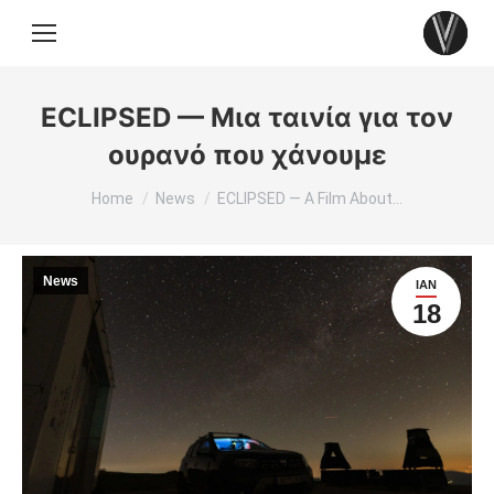
ECLIPSED — Μια ταινία για τον
ουρανό που χάνουμε
You are here:
Home
News
ECLIPSED — A Film About…
News
ΙΑΝ
18