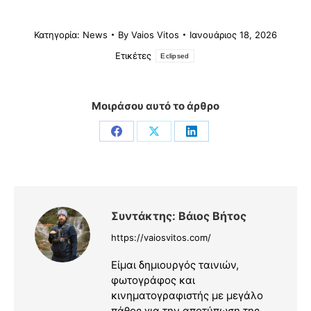
Κατηγορία:
News
By
Vaios Vitos
Ιανουάριος 18, 2026
Ετικέτες
Eclipsed
Μοιράσου αυτό το άρθρο
Share
Share
Share
on
on
on
Facebook
X
LinkedIn
Συντάκτης:
Βάιος Βήτος
https://vaiosvitos.com/
Είμαι δημιουργός ταινιών,
φωτογράφος και
κινηματογραφιστής με μεγάλο
πάθος για την αποτύπωση της