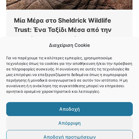
Μία Μέρα στο Sheldrick Wildlife
Trust: Ένα Ταξίδι Μέσα από την
Ιστορία και την Ελπίδα
Διαχείριση Cookie
Διατήρηση
By
Vaios Vitos
Νοέμβριος 17, 2024
Για να παρέχουμε τις καλύτερες εμπειρίες, χρησιμοποιούμε
Αν βρεθείτε ποτέ στην Κένυα, πρέπει να
τεχνολογίες όπως τα cookies για την αποθήκευση ή/και την πρόσβαση
επισκεφθείτε το Sheldrick Wildlife Trust. Δεν
σε πληροφορίες συσκευής. Η συναίνεση σε αυτές τις τεχνολογίες θα
είναι απλώς ένα καταφύγιο. είναι μια ζωντανή
μας επιτρέψει να επεξεργαζόμαστε δεδομένα όπως η συμπεριφορά
περιήγησης ή μοναδικά αναγνωριστικά σε αυτόν τον ιστότοπο. Η μη
απόδειξη της ελπίδας, της ανθεκτικότητας και
συναίνεση ή η ανάκληση της συγκατάθεσης μπορεί να επηρεάσει
του άρρηκτου δεσμού μεταξύ των ανθρώπων
αρνητικά ορισμένα χαρακτηριστικά και λειτουργίες.
και της άγριας ζωής.
Αποδοχή
Απόρριψη
Αποδοχή προτιμήσεων