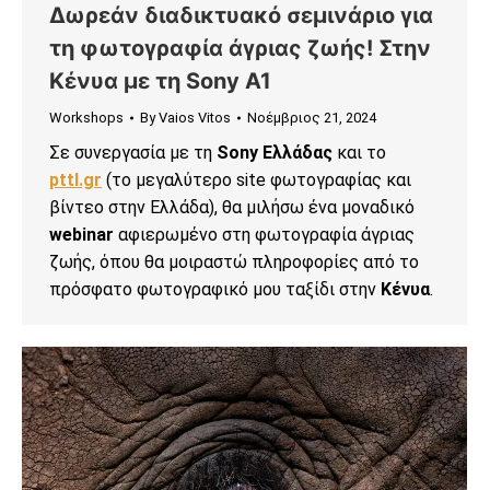
Δωρεάν διαδικτυακό σεμινάριο για
τη φωτογραφία άγριας ζωής! Στην
Κένυα με τη Sony A1
Workshops
By
Vaios Vitos
Νοέμβριος 21, 2024
Σε συνεργασία με τη
Sony Ελλάδας
και τo
pttl.gr
(το μεγαλύτερο site φωτογραφίας και
βίντεο στην Ελλάδα), θα μιλήσω ένα μοναδικό
webinar
αφιερωμένο στη φωτογραφία άγριας
ζωής, όπου θα μοιραστώ πληροφορίες από το
πρόσφατο φωτογραφικό μου ταξίδι στην
Κένυα
.